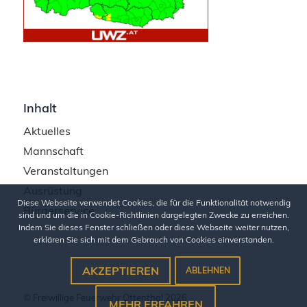
Inhalt
Aktuelles
Mannschaft
Veranstaltungen
Ausrüstung
Diese Webseite verwendet Cookies, die für die Funktionalität notwendig
Bürgerservice
sind und um die in Cookie-Richtlinien dargelegten Zwecke zu erreichen.
Indem Sie dieses Fenster schließen oder diese Webseite weiter nutzen,
erklären Sie sich mit dem Gebrauch von Cookies einverstanden.
AKZEPTIEREN
ABLEHNEN
© Freiwillige Feuerwehr Ottenthal 2026
MEHR ERFAHREN