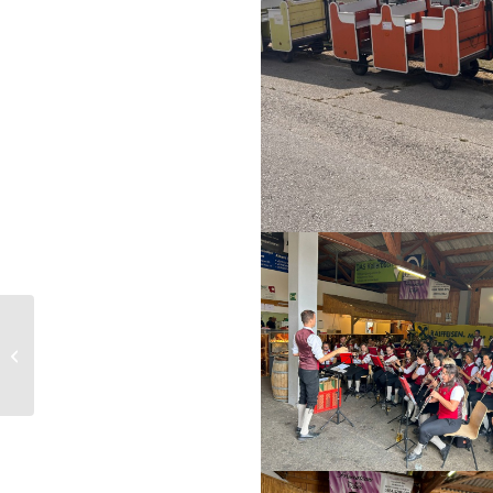
Hurra Hurra Elias ist
da :-)