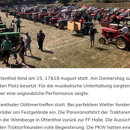
 Ottenthal fand am 15, 17&18 August statt. Am Donnerstag 
tzten Platz besetzt. Für die musikalische Unterhaltung sorgt
er eine unglaubliche Performance zeigte.
nthaler Oldtimertreffen statt. Bei perfektem Wetter fanden
äder am Festgelände ein. Die Panoramafahrt der Traktoren 
h die Weinberge in Ottenthal zurück zur FF Halle. Die Aussi
den Traktorfreunden volle Begeisterung. Die PKW hatten ei