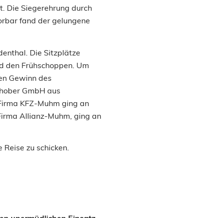
t. Die Siegerehrung durch
oorbar fand der gelungene
nthal. Die Sitzplätze
und den Frühschoppen. Um
den Gewinn des
Schober GmbH aus
r Firma KFZ-Muhm ging an
 Firma Allianz-Muhm, ging an
e Reise zu schicken.