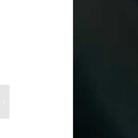
T1 – Baum drohte auf
Wohnhaus zu stürzen